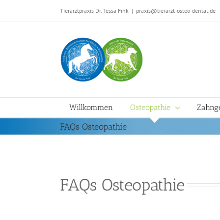
Zum
Tierarztpraxis Dr. Tessa Fink
|
praxis@tierarzt-osteo-dental.de
Inhalt
springen
Willkommen
Osteopathie
Zahng
FAQs Osteopathie
FAQs Osteopathie