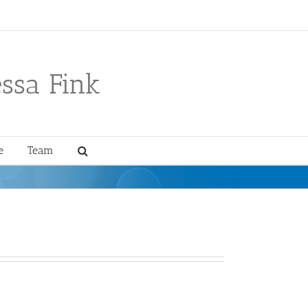
essa Fink
e
Team