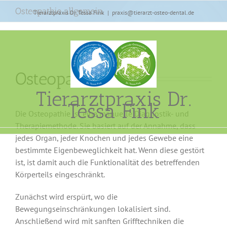
Zum
Osteopathie allgemein
Tierarztpraxis Dr. Tessa Fink
|
praxis@tierarzt-osteo-dental.de
Inhalt
springen
Osteopathie
Tierarztpraxis Dr.
Tessa Fink
Die Osteopathie ist eine manuelle Diagnostik- und
Therapiemethode. Sie basiert auf der Annahme, dass
jedes Organ, jeder Knochen und jedes Gewebe eine
bestimmte Eigenbeweglichkeit hat. Wenn diese gestört
ist, ist damit auch die Funktionalität des betreffenden
Körperteils eingeschränkt.
Zunächst wird erspürt, wo die
Bewegungseinschränkungen lokalisiert sind.
Anschließend wird mit sanften Grifftechniken die