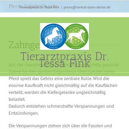
Zum
Pferde Zahnheilkunde
Tierarztpraxis Dr. Tessa Fink
|
praxis@tierarzt-osteo-dental.de
Inhalt
springen
Zahngesundheit
Tierarztpraxis Dr.
Tessa Fink
Aus der Humanmedizin ist bekannt wie wichtig gesunde
Zähne für den ganzen Organismus sind. Speziell beim
Pferd spielt das Gebiss eine zentrale Rolle. Wird die
enorme Kaufkraft nicht gleichmäßig auf die Kauflächen
verteilt, werden die Kiefergelenke ungleichmäßig
belastet.
Dadurch entstehen schmerzhafte Verspannungen und
Entzündungen.
Die Verspannungen ziehen sich über die Faszien und